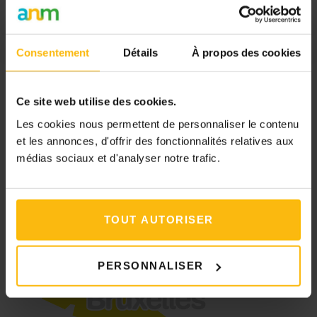
(Focus #5) – L’impact sur soi
Consentement
Détails
À propos des cookies
Ce site web utilise des cookies.
Les cookies nous permettent de personnaliser le contenu
et les annonces, d'offrir des fonctionnalités relatives aux
Initiative soutenue par
médias sociaux et d'analyser notre trafic.
TOUT AUTORISER
PERSONNALISER