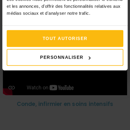
et les annonces, d'offrir des fonctionnalités relatives aux
médias sociaux et d'analyser notre trafic.
Steven, aide-soignant hospitalier
TOUT AUTORISER
PERSONNALISER
Conde, infirmier en soins intensifs