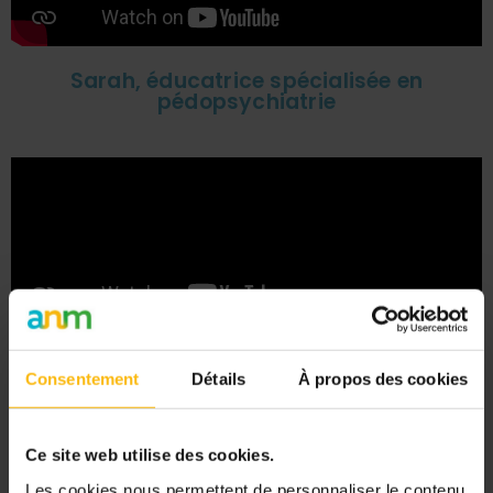
Sarah, éducatrice spécialisée en
pédopsychiatrie
Cristina, psychologue clinicienne et
sexologue
Consentement
Détails
À propos des cookies
Ce site web utilise des cookies.
Les cookies nous permettent de personnaliser le contenu