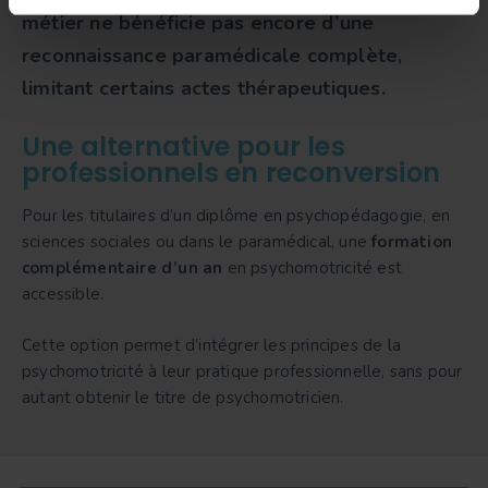
métier ne bénéficie pas encore d’une
reconnaissance paramédicale complète,
limitant certains actes thérapeutiques.
Une alternative pour les
professionnels en reconversion
Pour les titulaires d’un diplôme en psychopédagogie, en
sciences sociales ou dans le paramédical, une
formation
complémentaire d’un an
en psychomotricité est
accessible.
Cette option permet d’intégrer les principes de la
psychomotricité à leur pratique professionnelle, sans pour
autant obtenir le titre de psychomotricien.