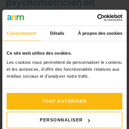
psychomotricien en
Belgique ?
Pour exercer comme
psychomotricien
, il est
nécessaire de suivre un Bachelier en
Consentement
Détails
À propos des cookies
psychomotricité, une formation de trois ans
dispensée en Haute École. Ce cursus offre un
Ce site web utilise des cookies.
enseignement théorique (sciences
Les cookies nous permettent de personnaliser le contenu
biomédicales et humaines) et pratique (stages
et les annonces, d'offrir des fonctionnalités relatives aux
en milieu professionnel).
médias sociaux et d'analyser notre trafic.
=> Trouvez un établissement sur le site
monorientation.be
TOUT AUTORISER
En Belgique, cette formation est reconnue par
PERSONNALISER
la Fédération Wallonie-Bruxelles, bien que le