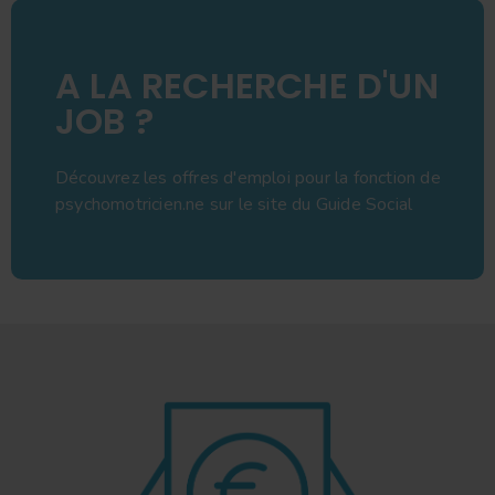
A LA RECHERCHE D'UN
JOB ?
Découvrez les offres d'emploi pour la fonction de
psychomotricien.ne sur le site du Guide Social
V
O
I
R
L
E
S
O
F
F
R
E
S