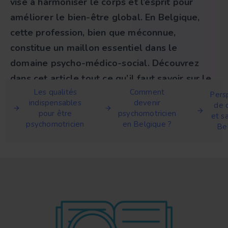
vise à harmoniser le corps et l’esprit pour
améliorer le bien-être global. En Belgique,
cette profession, bien que méconnue,
constitue un maillon essentiel dans le
domaine psycho-médico-social. Découvrez
dans cet article tout ce qu’il faut savoir sur le
Les qualités
Comment
psychomotricien : missions, formation, champs
Pers
indispensables
devenir
de c
d’action, débouchés et salaire.
pour être
psychomotricien
et s
psychomotricien
en Belgique ?
Be