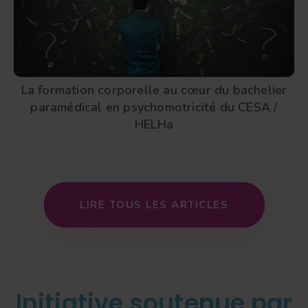
La formation corporelle au cœur du bachelier
paramédical en psychomotricité du CESA /
HELHa
L
I
R
E
T
O
U
S
L
E
S
A
R
T
I
C
L
E
S
Initiative soutenue par