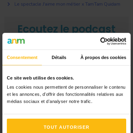
Le spectacle J'aime mon métier x TamTam Quidam
Ecoutez le podcast
sur votre plateforme
préférée
Consentement
Détails
À propos des cookies
Ce site web utilise des cookies.
Les cookies nous permettent de personnaliser le contenu
et les annonces, d'offrir des fonctionnalités relatives aux
médias sociaux et d'analyser notre trafic.
TOUT AUTORISER