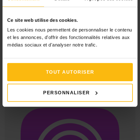
métier
Quel métier social est fait pour moi en fonction de
Ce site web utilise des cookies.
ma personnalité ?
Les cookies nous permettent de personnaliser le contenu
"Le métier d’assistant social n’est pas un sacerdoce"
et les annonces, d'offrir des fonctionnalités relatives aux
médias sociaux et d'analyser notre trafic.
Ecoutez le podcast
sur votre plateforme
TOUT AUTORISER
préférée
PERSONNALISER