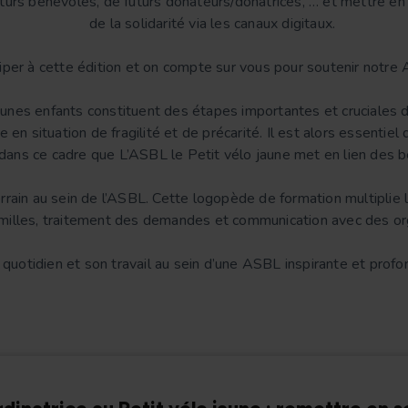
turs bénévoles, de futurs donateurs/donatrices, … et mettre en 
de la solidarité via les canaux digitaux.
ciper à cette édition et on compte sur vous pour soutenir notre
eunes enfants constituent des étapes importantes et cruciales d
e en situation de fragilité et de précarité. Il est alors essentiel
ans ce cadre que L’ASBL le Petit vélo jaune met en lien des 
errain au sein de l’ASBL. Cette logopède de formation multipl
amilles, traitement des demandes et communication avec des org
quotidien et son travail au sein d’une ASBL inspirante et pro