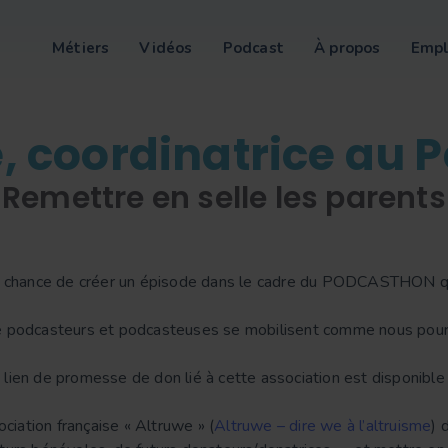
Métiers
Vidéos
Podcast
À propos
Empl
 coordinatrice au Pe
Remettre en selle les parents
a chance de créer un épisode dans le cadre du PODCASTHON q
e podcasteurs et podcasteuses se mobilisent comme nous pour 
lien de promesse de don lié à cette association est disponible 
ociation française « Altruwe » (
Altruwe – dire we à l’altruisme
) 