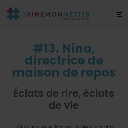
T
NA
#13. Nina,
directrice de
maison de repos
Éclats de rire, éclats
de vie
Aujourd’hui on découvre un univers bien plus