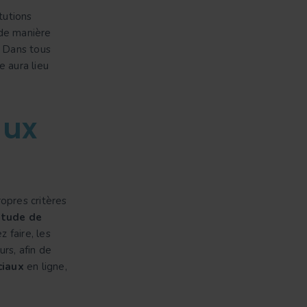
tutions
 de manière
. Dans tous
e aura lieu
aux
opres critères
itude de
 faire, les
rs, afin de
ciaux
en ligne,