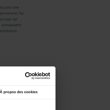
ue pour une
 personnel. Ne
tez pas sur
s connaissent
nstitution :
tions qui
À propos des cookies
profondies sur
s formateurs
lisées,