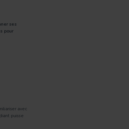
nner ses
ls pour
iliariser avec
udiant puisse