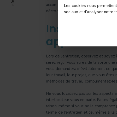
accompagnées d’une courte présentatio
Les cookies nous permettent d
décrocher un entretien, surtout si vou
sociaux et d'analyser notre tr
Insistez sur 
apprendre au
Lors de l’entretien, observez et soyez
serez reçu. Vous aurez de la sorte une mu
vous demandera inévitablement ce que v
leur travail, leur projet, que vous ête
méthodes de travail, complimentez-les
Ne vous focalisez pas sur les aspects a
interlocuteur vous en parle. Faites éga
raison, même si vous ne la comprenez 
terme de l’entretien et ce, même si la 