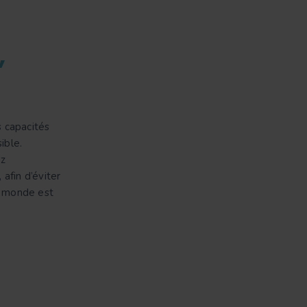
,
 capacités
ible.
ez
afin d’éviter
e monde est