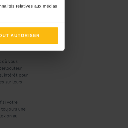
e de
nnalités relatives aux médias
OUT AUTORISER
x où vous
nterlocuteur
l intérêt pour
es sur leurs
 si votre
a toujours une
lexion au