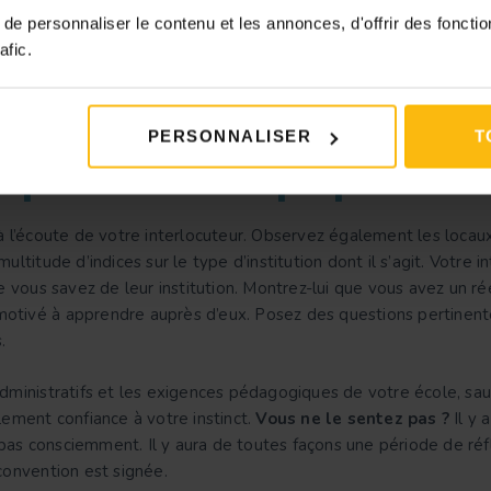
n s’apparentant à un CV. De la sorte, vous aurez plus de chanc
e personnaliser le contenu et les annonces, d'offrir des fonctio
s démarrez vos recherches tôt.
afic.
votre motivation à
PERSONNALISER
T
près de l’équipe
 à l’écoute de votre interlocuteur. Observez également les locau
ltitude d’indices sur le type d’institution dont il s’agit. Votre i
ous savez de leur institution. Montrez-lui que vous avez un rée
s motivé à apprendre auprès d’eux. Posez des questions pertinent
.
dministratifs et les exigences pédagogiques de votre école, sauf
lement confiance à votre instinct.
Vous ne le sentez pas ?
Il y 
pas consciemment. Il y aura de toutes façons une période de réf
convention est signée.