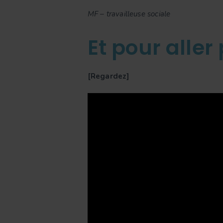
MF – travailleuse sociale
Et pour aller 
[Regardez]