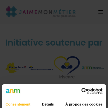
T
NA
Initiative soutenue par
Un projet du Guide Social
Consentement
Détails
À propos des cookies